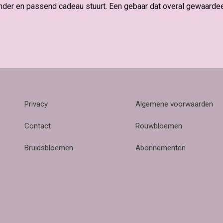
nder en passend cadeau stuurt. Een gebaar dat overal gewaarde
Privacy
Algemene voorwaarden
Contact
Rouwbloemen
Bruidsbloemen
Abonnementen