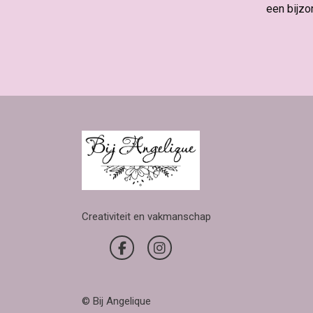
een bijzo
Creativiteit en vakmanschap
© Bij Angelique