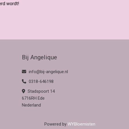
erd wordt!
Bij Angelique
info@bij-angelique.nl
0318-646198
Stadspoort 14
6716RH Ede
Nederland
Powered by
WYBloemisten